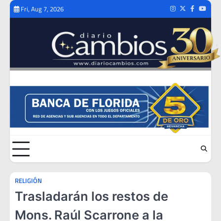
Skip
Fri, Aug 7, 2026
Instagram
Twitter
Facebook
Youtub
to
content
RELIGIÓN
Trasladarán los restos de
Mons. Raúl Scarrone a la