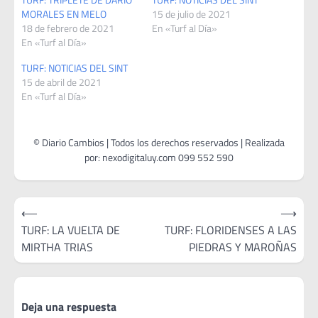
MORALES EN MELO
15 de julio de 2021
18 de febrero de 2021
En «Turf al Día»
En «Turf al Día»
TURF: NOTICIAS DEL SINT
15 de abril de 2021
En «Turf al Día»
Navegación
⟵
⟶
de
TURF: LA VUELTA DE
TURF: FLORIDENSES A LAS
MIRTHA TRIAS
PIEDRAS Y MAROÑAS
entradas
Deja una respuesta