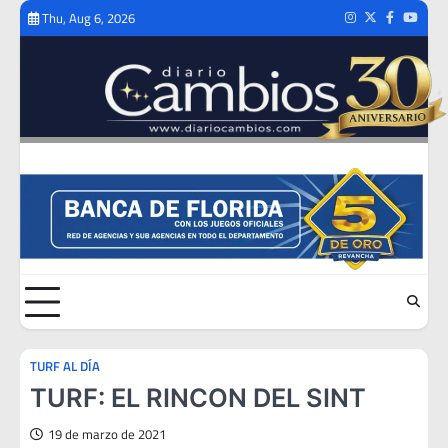
Skip
Thu, Aug 6, 2026
Instagram
Twitter
Facebook
Youtub
to
content
TURF AL DÍA
TURF: EL RINCON DEL SINT
19 de marzo de 2021