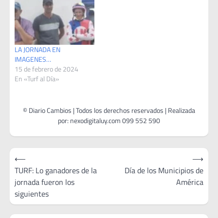
LA JORNADA EN
IMAGENES…
15 de febrero de 2024
En «Turf al Día»
Navegación
⟵
⟶
de
TURF: Lo ganadores de la
Día de los Municipios de
jornada fueron los
América
entradas
siguientes