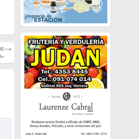
DE
⟶
O»