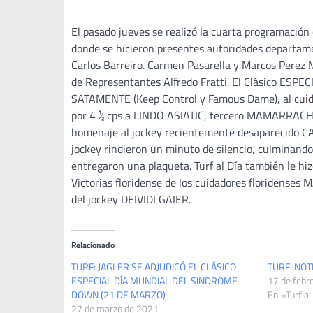
El pasado jueves se realizó la cuarta programació
donde se hicieron presentes autoridades departamen
Carlos Barreiro. Carmen Pasarella y Marcos Perez
de Representantes Alfredo Fratti. El Clásico ESPEC
SATAMENTE (Keep Control y Famous Dame), al cuida
por 4 ½ cps a LINDO ASIATIC, tercero MAMARRACHO 
homenaje al jockey recientemente desaparecido C
jockey rindieron un minuto de silencio, culminand
entregaron una plaqueta. Turf al Día también le hiz
Victorias floridense de los cuidadores floridens
del jockey DEIVIDI GAIER.
Relacionado
TURF: JAGLER SE ADJUDICÓ EL CLÁSICO
TURF: NOTI
ESPECIAL DÍA MUNDIAL DEL SINDROME
17 de febr
DOWN (21 DE MARZO)
En «Turf al
27 de marzo de 2021