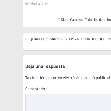
En «Turf al Día»
Navegación
⟵
JUAN LUIS MARTINEZ PISANO “PIRULO” (Q.E.P.D
de
entradas
Deja una respuesta
Tu dirección de correo electrónico no será publicada
Comentario
*