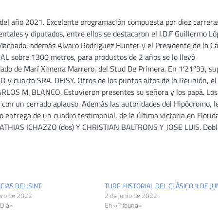
n del año 2021. Excelente programación compuesta por diez carrera
tales y diputados, entre ellos se destacaron el I.D.F Guillermo Ló
 Machado, además Alvaro Rodriguez Hunter y el Presidente de la 
IAL sobre 1300 metros, para productos de 2 años se lo llevó
do de Marí Ximena Marrero, del Stud De Primera. En 1’21’’33, su
y cuarto SRA. DEISY. Otros de los puntos altos de la Reunión, el
ARLOS M. BLANCO. Estuvieron presentes su señora y los papá. Los
o con un cerrado aplauso. Además las autoridades del Hipódromo, l
o entrega de un cuadro testimonial, de la última victoria en Florida
es MATHIAS ICHAZZO (dos) Y CHRISTIAN BALTRONS Y JOSE LUIS. Dobl
CIAS DEL SINT
TURF: HISTORIAL DEL CLÁSICO 3 DE JU
ero de 2022
2 de junio de 2022
 Día»
En «Tribuna»