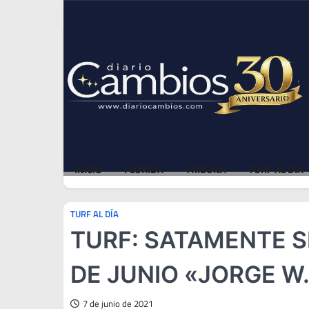
Skip
Thu, Aug 6, 2026
to
content
INICIO
FLORIDA
TRIBUNA
TURF AL DÍA
TURF AL DÍA
TURF: SATAMENTE S
DE JUNIO «JORGE W
7 de junio de 2021