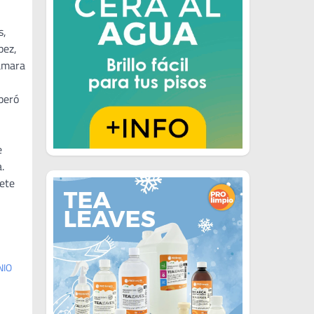
s,
pez,
Cámara
peró
e
.
ete
NIO