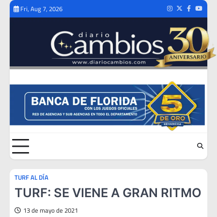
Skip
Fri, Aug 7, 2026
Instagram
Twitter
Facebook
Youtub
to
content
TURF AL DÍA
TURF: SE VIENE A GRAN RITMO
13 de mayo de 2021