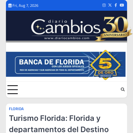
Skip
Fri, Aug 7, 2026
Instagram
Twitter
Facebook
Youtub
to
content
FLORIDA
Turismo Florida: Florida y
departamentos del Destino