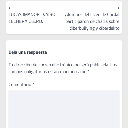
Navegación
⟵
⟶
de
LUCAS IMANOEL VAIRO
Alumnos del Liceo de Cardal
TECHERA Q.E.P.D.
participaron de charla sobre
entradas
ciberbullying y ciberdelito
Deja una respuesta
Tu dirección de correo electrónico no será publicada.
Los
campos obligatorios están marcados con
*
Comentario
*