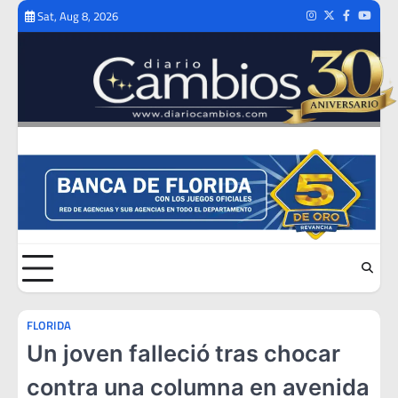
Skip
Sat, Aug 8, 2026
Instagram
Twitter
Facebook
Youtub
to
content
FLORIDA
Un joven falleció tras chocar
contra una columna en avenida