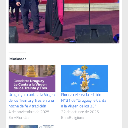
Relacionado
Uruguay le canta a la Virgen
Florida celebra la edición
de los Treinta y Tres en una
N°31 de “Uruguay le Canta
noche de fe y tradición
a la Virgen de los 33”
4 de noviembre de 2025
22 de octubre de 2025
En «Florida»
En «Religión»