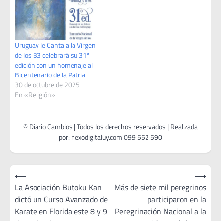
Uruguay le Canta a la Virgen
de los 33 celebrará su 31ª
edición con un homenaje al
Bicentenario de la Patria
30 de octubre de 2025
En «Religión»
Navegación
⟵
⟶
de
La Asociación Butoku Kan
Más de siete mil peregrinos
dictó un Curso Avanzado de
participaron en la
entradas
Karate en Florida este 8 y 9
Peregrinación Nacional a la