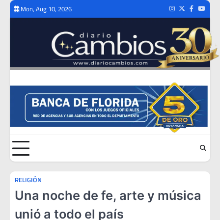
Skip
Mon, Aug 10, 2026
Instagram
Twitter
Facebook
Youtub
to
content
RELIGIÓN
Una noche de fe, arte y música
unió a todo el país