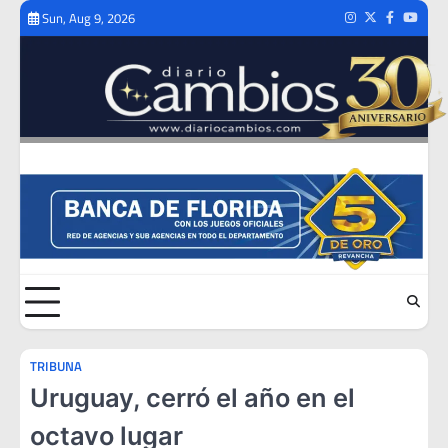
Skip
Sun, Aug 9, 2026
Instagram
Twitter
Facebook
Youtub
to
content
TRIBUNA
Uruguay, cerró el año en el
octavo lugar