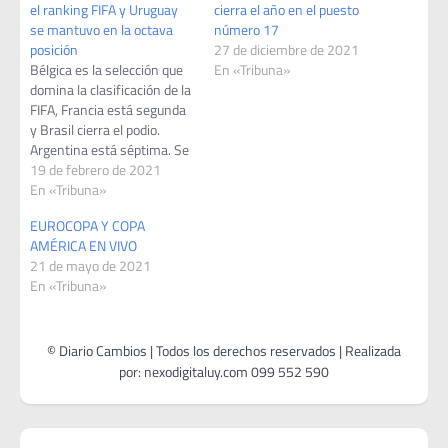
el ranking FIFA y Uruguay
cierra el año en el puesto
se mantuvo en la octava
número 17
posición
27 de diciembre de 2021
Bélgica es la selección que
En «Tribuna»
domina la clasificación de la
FIFA, Francia está segunda
y Brasil cierra el podio.
Argentina está séptima. Se
dio a conocer el ranking
19 de febrero de 2021
FIFA y Uruguay se mantuvo
En «Tribuna»
en la octava posición. Cabe
EUROCOPA Y COPA
destacar que para
AMÉRICA EN VIVO
elaborarlo se tomaron en
21 de mayo de 2021
cuenta 43 juegos de
En «Tribuna»
selecciones…
Navegación