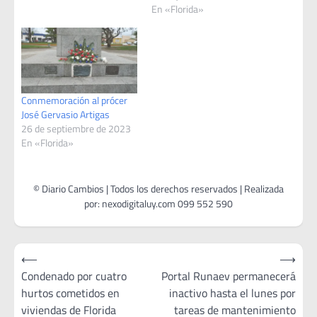
En «Florida»
Conmemoración al prócer
José Gervasio Artigas
26 de septiembre de 2023
En «Florida»
Navegación
⟵
⟶
de
Condenado por cuatro
Portal Runaev permanecerá
hurtos cometidos en
inactivo hasta el lunes por
entradas
viviendas de Florida
tareas de mantenimiento