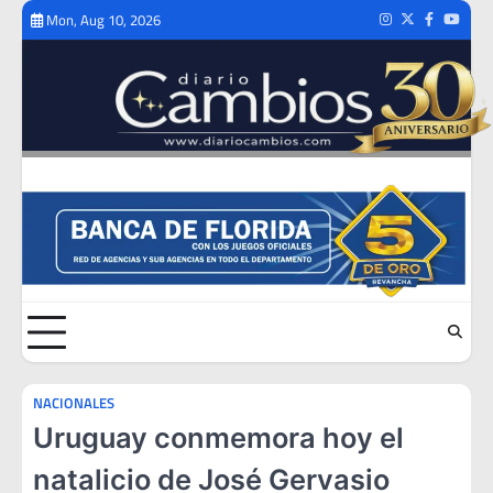
Skip
Mon, Aug 10, 2026
Instagram
Twitter
Facebook
Youtub
to
content
NACIONALES
Uruguay conmemora hoy el
natalicio de José Gervasio