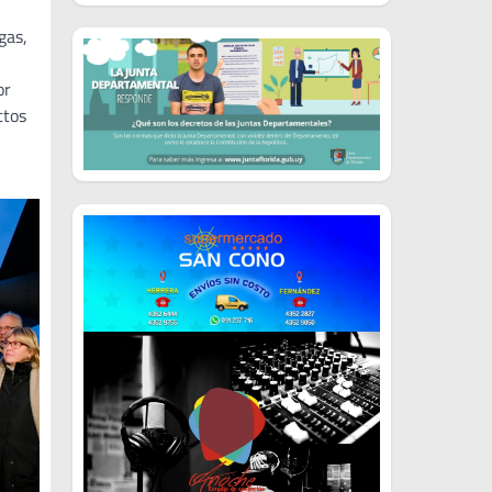
gas,
or
ctos