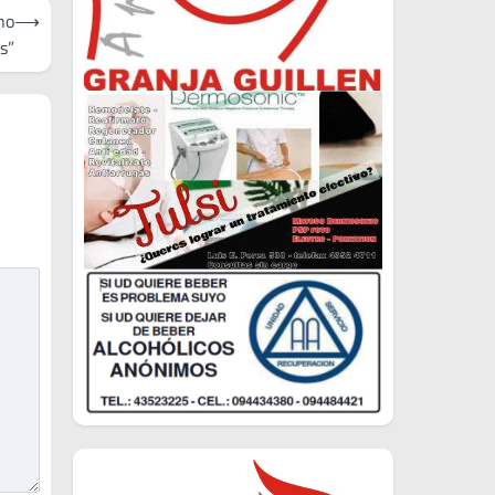
no
⟶
s”