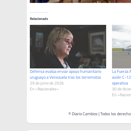
Relacionado
Defensa evalúa enviar apoyo humanitario
La Fuerza 
uruguayo a Venezuela tras los terremotos
avión C-12
29 de junio de 2026
operativa
En «Nacionales»
30 de dici
En «Nacio