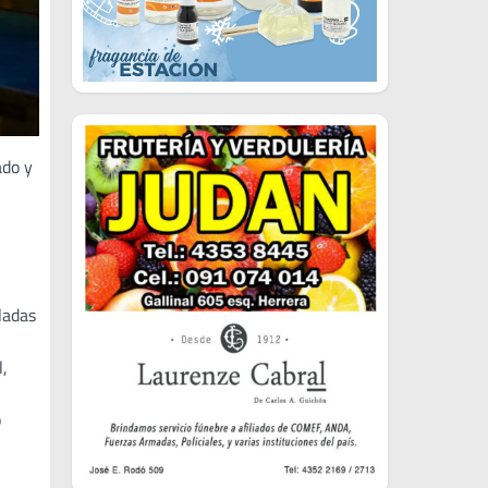
ado y
ladas
l,
o