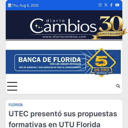
Skip
Thu, Aug 6, 2026
Instagram
Twitter
Facebook
Youtub
to
content
FLORIDA
UTEC presentó sus propuestas
formativas en UTU Florida