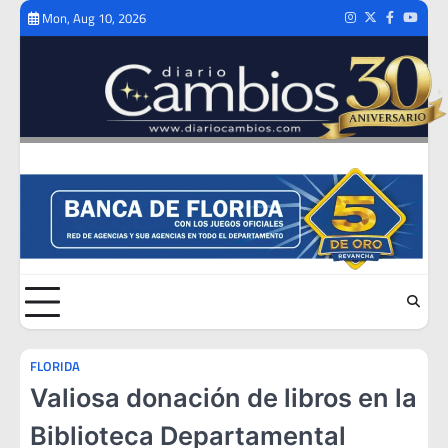
Skip
Mon, Aug 10, 2026
Instagram
Twitter
Facebook
Youtub
to
content
FLORIDA
Valiosa donación de libros en la
Biblioteca Departamental