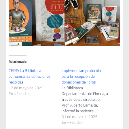
Relacionado
CERP: La Biblioteca
Implementan protocolo
comunica las donaciones
para la recepción de
recibidas
donaciones de libros
12 de mayo de 2022
La Biblioteca
En «Florida»
Departamental de Florida, a
través de su director, el
Prof. Alberto Lamaita,
informó la reciente
elaboración de un protocolo
31 de marzo de 2026
que regula la recepción de
En «Florida»
donaciones de libros, con el