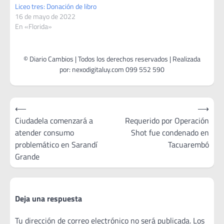
Liceo tres: Donación de libro
objetivo de optimizar el uso
16 de mayo de 2022
del espacio y asegurar la
En «Florida»
calidad del material
disponible para los usuarios.
Según explicó…
Navegación
⟵
⟶
de
Ciudadela comenzará a
Requerido por Operación
atender consumo
Shot fue condenado en
entradas
problemático en Sarandí
Tacuarembó
Grande
Deja una respuesta
Tu dirección de correo electrónico no será publicada.
Los