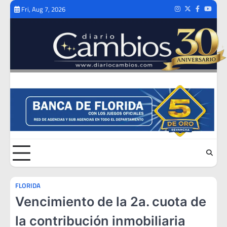
Skip
Fri, Aug 7, 2026
Instagram
Twitter
Facebook
Youtub
to
content
FLORIDA
Vencimiento de la 2a. cuota de
la contribución inmobiliaria