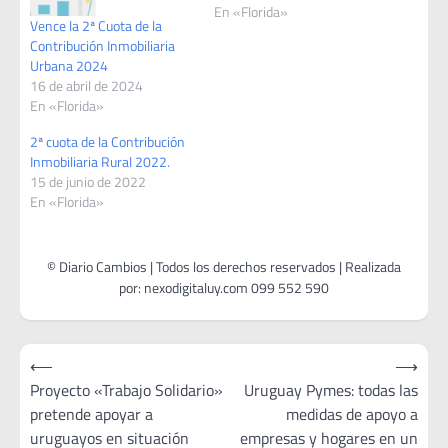
En «Florida»
Vence la 2ª Cuota de la
Contribución Inmobiliaria
Urbana 2024
16 de abril de 2024
En «Florida»
2ª cuota de la Contribución
Inmobiliaria Rural 2022.
15 de junio de 2022
En «Florida»
Navegación
⟵
⟶
de
Proyecto «Trabajo Solidario»
Uruguay Pymes: todas las
pretende apoyar a
medidas de apoyo a
entradas
uruguayos en situación
empresas y hogares en un