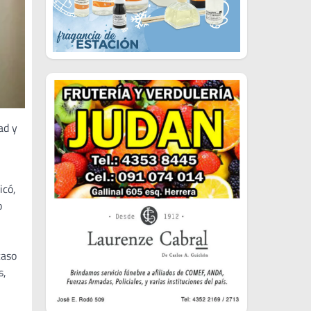
ad y
icó,
o
caso
s,