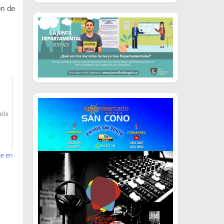
ón de
ue en