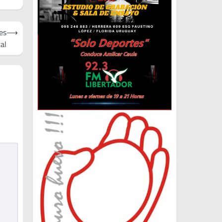
es
⟶
al