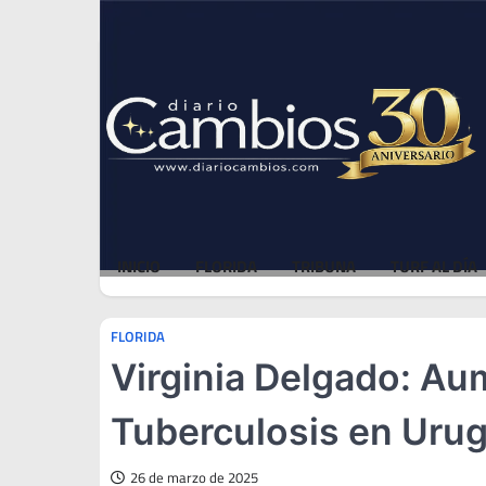
Skip
Fri, Aug 7, 2026
to
content
INICIO
FLORIDA
TRIBUNA
TURF AL DÍA
FLORIDA
Virginia Delgado: Au
Tuberculosis en Uru
26 de marzo de 2025