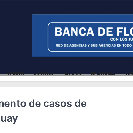
OPINIÓN
DIFUNTOS
RELIGIÓN
NACIONALES
CLA
mento de casos de
guay