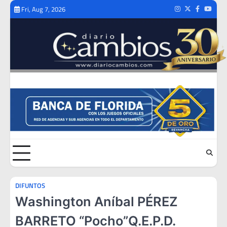
Skip
Fri, Aug 7, 2026
Instagram
Twitter
Facebook
Youtub
to
content
DIFUNTOS
Washington Aníbal PÉREZ
BARRETO “Pocho”Q.E.P.D.