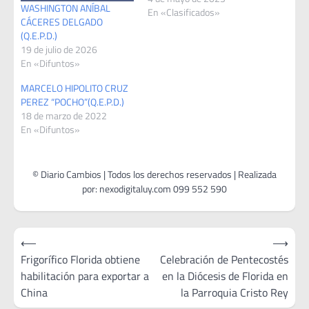
WASHINGTON ANÍBAL
En «Clasificados»
CÁCERES DELGADO
(Q.E.P.D.)
19 de julio de 2026
En «Difuntos»
MARCELO HIPOLITO CRUZ
PEREZ “POCHO”(Q.E.P.D.)
18 de marzo de 2022
En «Difuntos»
Navegación
⟵
⟶
de
Frigorífico Florida obtiene
Celebración de Pentecostés
habilitación para exportar a
en la Diócesis de Florida en
entradas
China
la Parroquia Cristo Rey