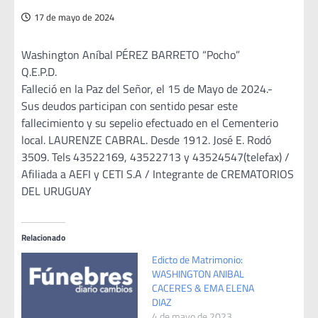
17 de mayo de 2024
Washington Aníbal PÉREZ BARRETO “Pocho”
Q.E.P.D.
Falleció en la Paz del Señor, el 15 de Mayo de 2024.-
Sus deudos participan con sentido pesar este
fallecimiento y su sepelio efectuado en el Cementerio
local. LAURENZE CABRAL. Desde 1912. José E. Rodó
3509. Tels 43522169, 43522713 y 43524547(telefax) /
Afiliada a AEFI y CETI S.A / Integrante de CREMATORIOS
DEL URUGUAY
Relacionado
Edicto de Matrimonio:
WASHINGTON ANIBAL
CACERES & EMA ELENA
DIAZ
4 de mayo de 2023