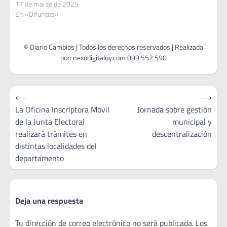
17 de marzo de 2025
En «Difuntos»
Navegación
⟵
⟶
de
La Oficina Inscriptora Móvil
Jornada sobre gestión
de la Junta Electoral
municipal y
entradas
realizará trámites en
descentralización
distintas localidades del
departamento
Deja una respuesta
Tu dirección de correo electrónico no será publicada.
Los