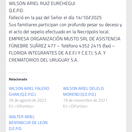
WILSON ARIEL RUIZ EURCHEGUI
Q.E.P.D.
Falleció en la paz del Señor el día 14/10//2025
Sus familiares participan con profundo pesar su deceso y
el acto del sepelio efectuado en la Necrópolis local.
EMPRESA ORGANIZACIÓN MUSTO SRL DE ASISTENCIA
FÚNEBRE SUÁREZ 477 – Teléfono 4352 2415 (fax) –
FLORIDA INTEGRANTES DE A.E.F.I Y C.E.T.I. S.A. Y
CREMATORIOS DEL URUGUAY S.A.
Relacionado
WILSON ARIEL FALERO
WILSON ARIEL DELELIS
GHAN (Q.E.P.D.)
MORENO (Q.E.P.D.)
26 de agosto de 2022
19 de noviembre de 2021
En «Difuntos»
En «Difuntos»
WALTER ARIEL
BENTABCUR DE LEON
Q.E.P.D.