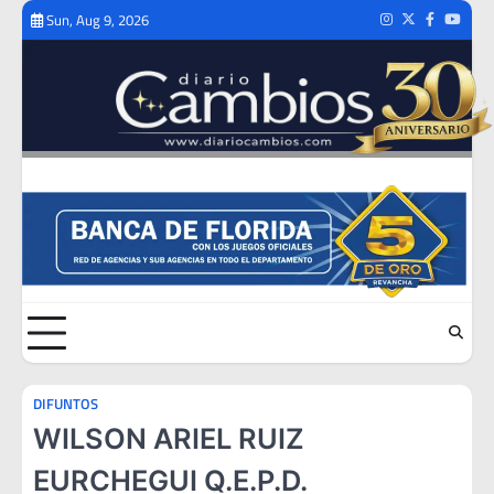
Skip
Sun, Aug 9, 2026
Instagram
Twitter
Facebook
Youtub
to
content
DIFUNTOS
WILSON ARIEL RUIZ
EURCHEGUI Q.E.P.D.