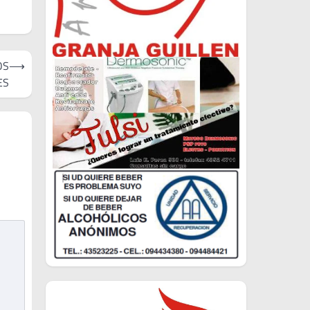
OS
⟶
ES