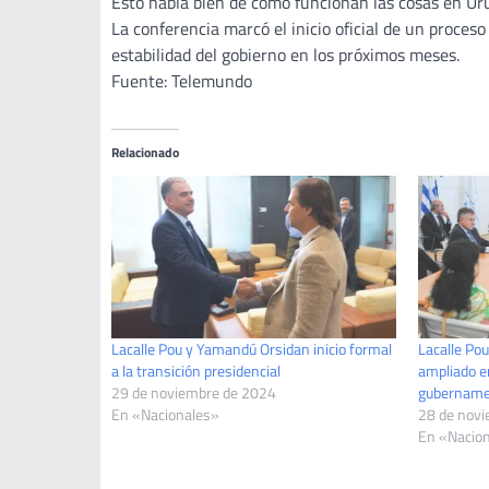
Esto habla bien de cómo funcionan las cosas en Ur
La conferencia marcó el inicio oficial de un proceso
estabilidad del gobierno en los próximos meses.
Fuente: Telemundo
Relacionado
Lacalle Pou y Yamandú Orsidan inicio formal
Lacalle Pou
a la transición presidencial
ampliado en
29 de noviembre de 2024
gubername
En «Nacionales»
28 de nov
En «Nacio