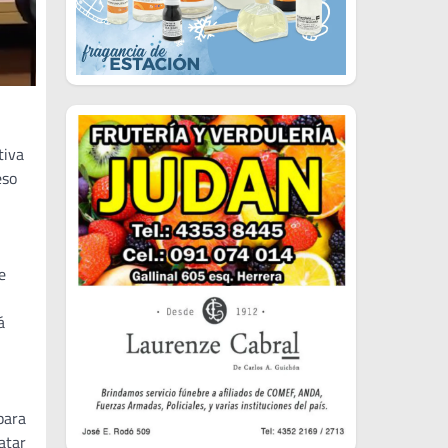
tiva
eso
e
á
para
atar