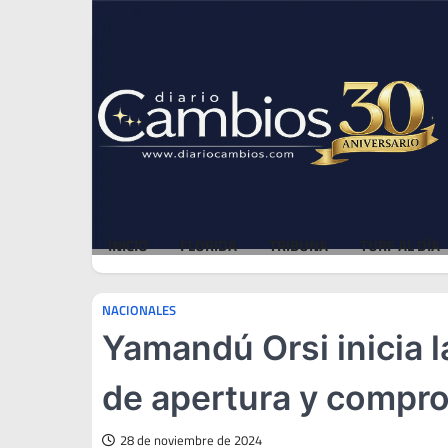
Skip
Thu, Aug 6, 2026
to
content
INICIO
FLORIDA
TRIBUNA
TURF AL DÍA
NACIONALES
Yamandú Orsi inicia 
de apertura y compr
28 de noviembre de 2024