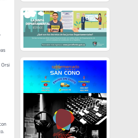
y
eas
 Orsi
 con
o.