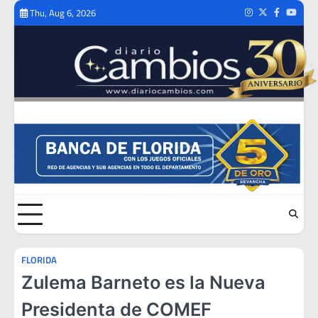
Skip
Thu, Aug 6, 2026
Instagram
Twitter
Facebook
Youtub
to
content
FLORIDA
Zulema Barneto es la Nueva
Presidenta de COMEF