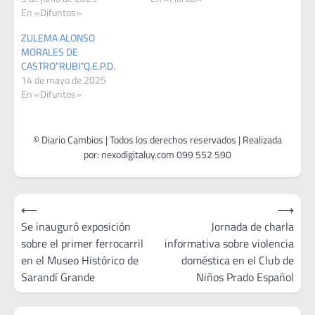
En «Difuntos»
ZULEMA ALONSO
MORALES DE
CASTRO”RUBI”Q.E.P.D.
14 de mayo de 2025
En «Difuntos»
Navegación
⟵
⟶
de
Se inauguró exposición
Jornada de charla
sobre el primer ferrocarril
informativa sobre violencia
entradas
en el Museo Histórico de
doméstica en el Club de
Sarandí Grande
Niños Prado Español