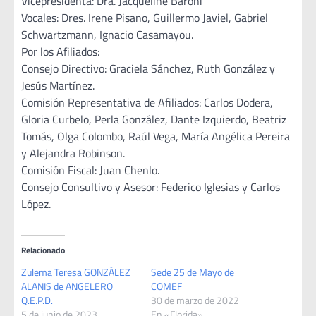
Vicepresidenta: Dra. Jacqueline Baroni
Vocales: Dres. Irene Pisano, Guillermo Javiel, Gabriel
Schwartzmann, Ignacio Casamayou.
Por los Afiliados:
Consejo Directivo: Graciela Sánchez, Ruth González y
Jesús Martínez.
Comisión Representativa de Afiliados: Carlos Dodera,
Gloria Curbelo, Perla González, Dante Izquierdo, Beatriz
Tomás, Olga Colombo, Raúl Vega, María Angélica Pereira
y Alejandra Robinson.
Comisión Fiscal: Juan Chenlo.
Consejo Consultivo y Asesor: Federico Iglesias y Carlos
López.
Relacionado
Zulema Teresa GONZÁLEZ
Sede 25 de Mayo de
ALANIS de ANGELERO
COMEF
Q.E.P.D.
30 de marzo de 2022
5 de junio de 2023
En «Florida»