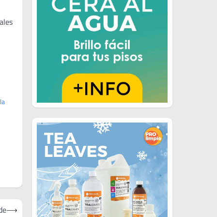
ales
la
de
⟶