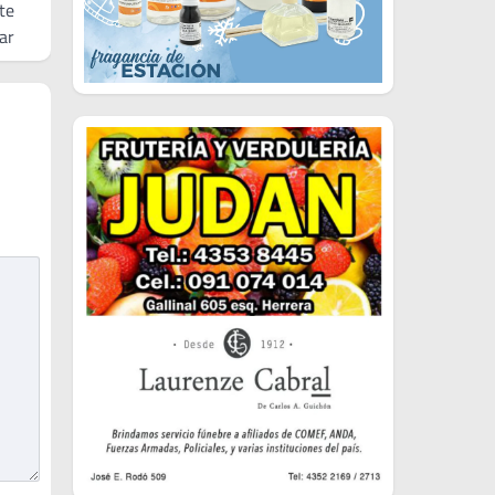
te
ar