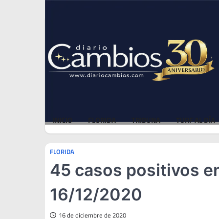
Skip
Thu, Aug 6, 2026
to
content
INICIO
FLORIDA
TRIBUNA
TURF AL DÍA
FLORIDA
45 casos positivos en
16/12/2020
16 de diciembre de 2020