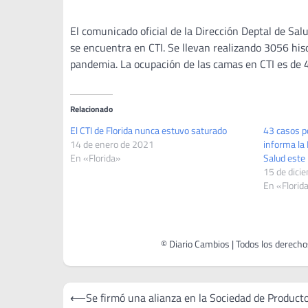
El comunicado oficial de la Dirección Deptal de Sal
se encuentra en CTI. Se llevan realizando 3056 hi
pandemia. La ocupación de las camas en CTI es de 
Relacionado
El CTI de Florida nunca estuvo saturado
43 casos p
14 de enero de 2021
informa la
En «Florida»
Salud este 
15 de dici
En «Florid
Navegación
⟵
Se firmó una alianza en la Sociedad de Product