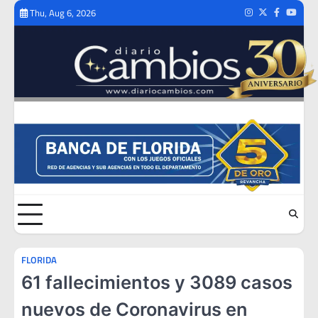
Skip
Thu, Aug 6, 2026
Instagram
Twitter
Facebook
Youtub
to
content
FLORIDA
61 fallecimientos y 3089 casos
nuevos de Coronavirus en