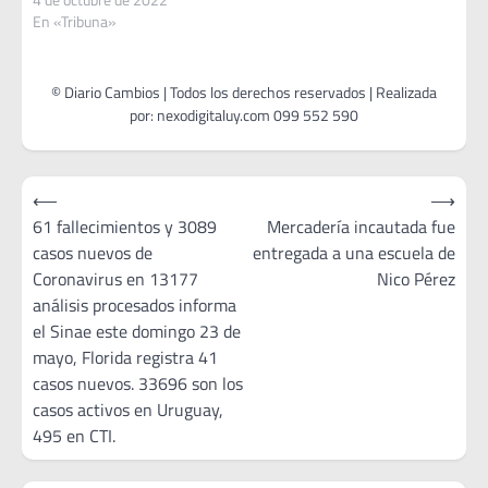
En «Tribuna»
Navegación
⟵
⟶
de
61 fallecimientos y 3089
Mercadería incautada fue
casos nuevos de
entregada a una escuela de
entradas
Coronavirus en 13177
Nico Pérez
análisis procesados informa
el Sinae este domingo 23 de
mayo, Florida registra 41
casos nuevos. 33696 son los
casos activos en Uruguay,
495 en CTI.