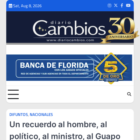
Skip
Sat, Aug 8, 2026
Instagram
Twitter
Facebook
Youtub
to
content
DIFUNTOS
,
NACIONALES
Un recuerdo al hombre, al
político, al ministro, al Guapo