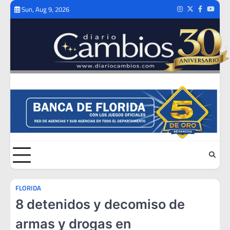
Skip
Sun, Aug 9, 2026
Instagram
Twitter
Facebook
Youtub
to
content
FLORIDA
8 detenidos y decomiso de
armas y drogas en