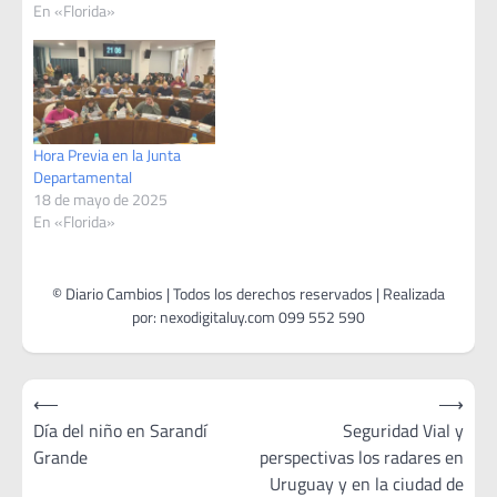
En «Florida»
Hora Previa en la Junta
Departamental
18 de mayo de 2025
En «Florida»
Navegación
⟵
⟶
de
Día del niño en Sarandí
Seguridad Vial y
Grande
perspectivas los radares en
entradas
Uruguay y en la ciudad de