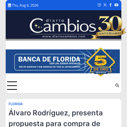
Skip
Thu, Aug 6, 2026
Instagram
Twitter
Facebook
Youtub
to
content
FLORIDA
Álvaro Rodríguez, presenta
propuesta para compra de