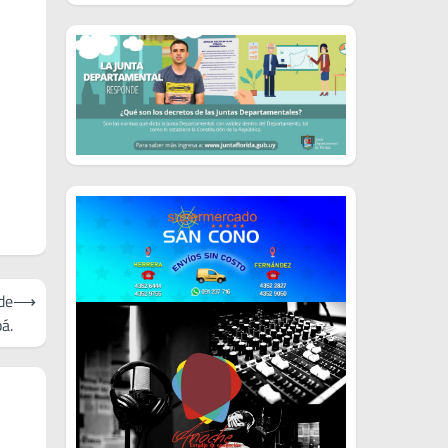
de
⟶
á.