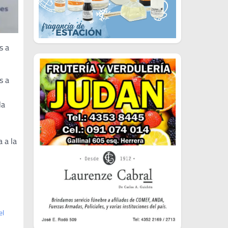
s a
s a
la
 a la
el