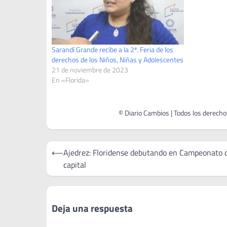
Sarandí Grande recibe a la 2ª. Feria de los
derechos de los Niños, Niñas y Adolescentes
21 de noviembre de 2023
En «Florida»
Navegación
⟵
Ajedrez: Floridense debutando en Campeonato d
de
capital
entradas
Deja una respuesta