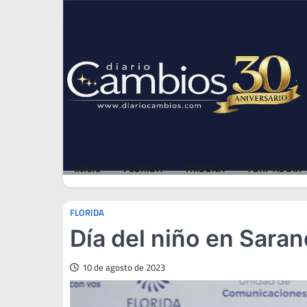
Skip
Fri, Aug 7, 2026
to
content
INICIO
FLORIDA
TRIBUNA
TURF AL DÍA
FLORIDA
Día del niño en Sara
10 de agosto de 2023