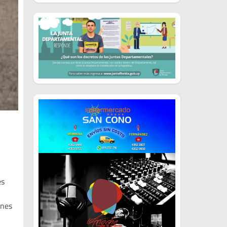
es
ones