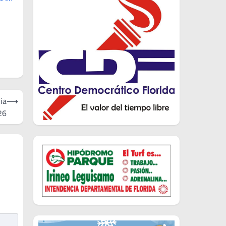
ia
⟶
26