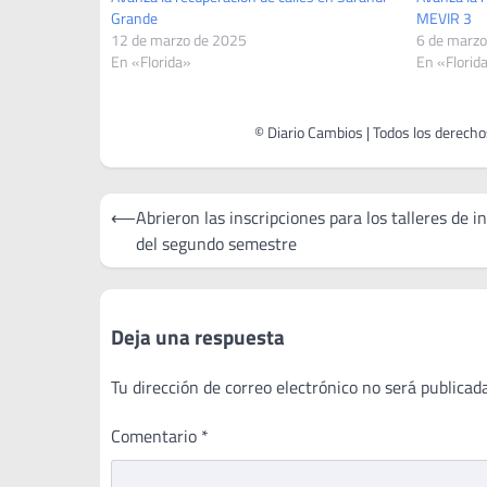
Grande
MEVIR 3
12 de marzo de 2025
6 de marzo
En «Florida»
En «Florid
Navegación
⟵
Abrieron las inscripciones para los talleres de i
de
del segundo semestre
entradas
Deja una respuesta
Tu dirección de correo electrónico no será publicada
Comentario
*