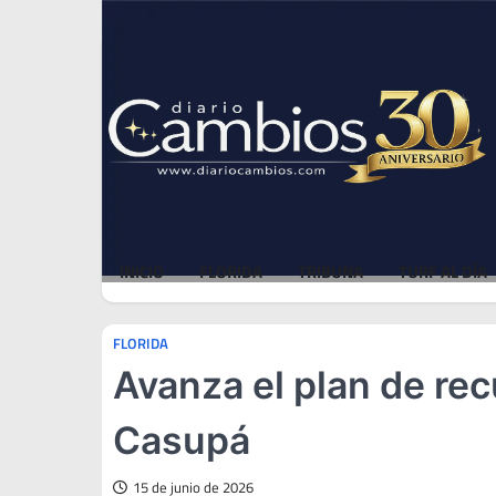
Skip
Sat, Aug 8, 2026
to
content
INICIO
FLORIDA
TRIBUNA
TURF AL DÍA
FLORIDA
Avanza el plan de rec
Casupá
15 de junio de 2026