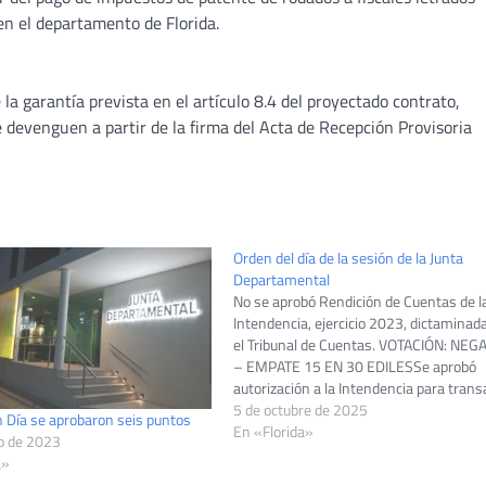
n el departamento de Florida.
 la garantía prevista en el artículo 8.4 del proyectado contrato,
 devenguen a partir de la firma del Acta de Recepción Provisoria
Orden del día de la sesión de la Junta
Departamental
No se aprobó Rendición de Cuentas de l
Intendencia, ejercicio 2023, dictaminad
el Tribunal de Cuentas. VOTACIÓN: NEG
– EMPATE 15 EN 30 EDILESSe aprobó
autorización a la Intendencia para trans
con la empresa INSUR SAS en proceso
5 de octubre de 2025
n Día se aprobaron seis puntos
judicial, como forma de precaver un eve
En «Florida»
o de 2023
litigio.VOTACIÓN: AFIRMATIVA – MAYOR
a»