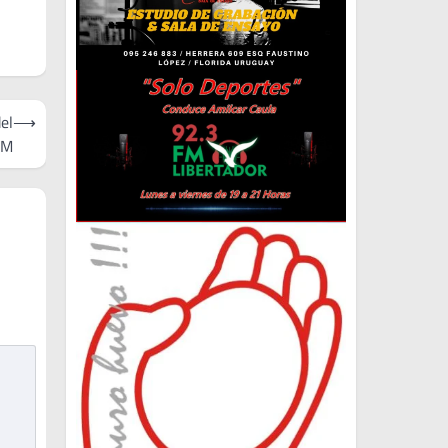
el
⟶
AM