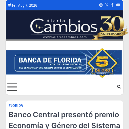
Skip
Fri, Aug 7, 2026
Instagram
Twitter
Facebook
Youtub
to
content
FLORIDA
Banco Central presentó premio
Economía y Género del Sistema