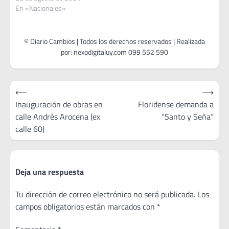
En «Nacionales»
Navegación
⟵
⟶
de
Inauguración de obras en
Floridense demanda a
calle Andrés Arocena (ex
“Santo y Seña”
entradas
calle 60)
Deja una respuesta
Tu dirección de correo electrónico no será publicada.
Los
campos obligatorios están marcados con
*