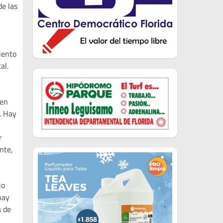
de las
iento
al.
 en
. Hay
r
nte,
io
hay
a de