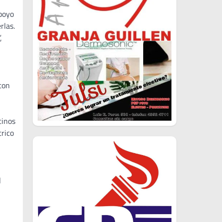
apoyo
rlas.
,
con
cinos
trico
l