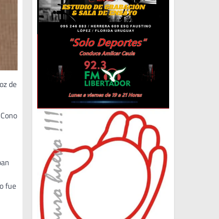
voz de
l Cono
ban
so fue