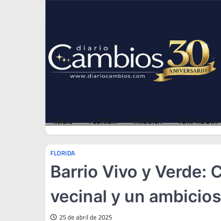
Skip
Thu, Aug 6, 2026
to
content
INICIO
FLORIDA
TRIBUNA
TURF AL DÍA
FLORIDA
Barrio Vivo y Verde: 
vecinal y un ambicio
25 de abril de 2025