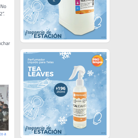
“No
2”.
uchar
to a