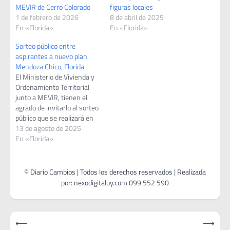
MEVIR de Cerro Colorado
figuras locales
1 de febrero de 2026
8 de abril de 2025
En «Florida»
En «Florida»
Sorteo público entre
aspirantes a nuevo plan
Mendoza Chico, Florida
El Ministerio de Vivienda y
Ordenamiento Territorial
junto a MEVIR, tienen el
agrado de invitarlo al sorteo
público que se realizará en
la localidad de Mendoza
13 de agosto de 2025
Chico, departamento de
En «Florida»
Florida. En presencia de las
autoridades de MVOT,
MEVIR y con las garantias
necesarias, se realizará el
sorteo para conformar el…
Navegación
⟵
⟶