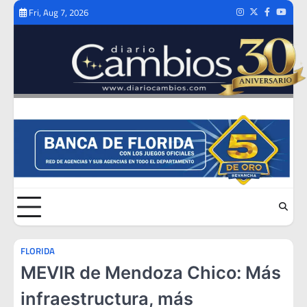
Skip
Fri, Aug 7, 2026
Instagram
Twitter
Facebook
Youtub
to
content
FLORIDA
MEVIR de Mendoza Chico: Más
infraestructura, más