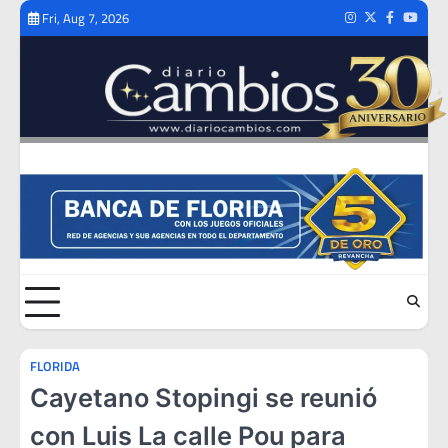
Skip
Fri, Aug 7, 2026
Instagram
Twitter
Facebook
Youtub
to
content
FLORIDA
Cayetano Stopingi se reunió
con Luis La calle Pou para