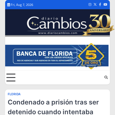
Skip
Fri, Aug 7, 2026
Instagram
Twitter
Facebook
Youtub
to
content
FLORIDA
Condenado a prisión tras ser
detenido cuando intentaba