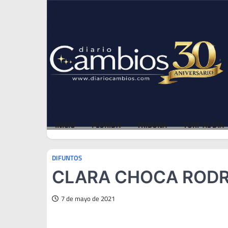
Skip
Sat, Aug 8, 2026
to
content
INICIO
FLORIDA
TRIBUNA
TURF AL DÍA
DIFUNTOS
CLARA CHOCA RODRIG
7 de mayo de 2021