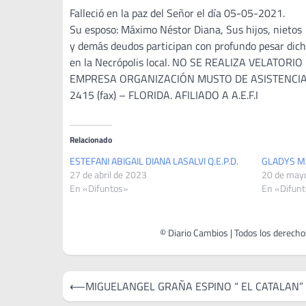
Falleció en la paz del Señor el día 05-05-2021.
Su esposo: Máximo Néstor Diana, Sus hijos, nietos
y demás deudos participan con profundo pesar dicho
en la Necrópolis local. NO SE REALIZA VELATO
EMPRESA ORGANIZACIÓN MUSTO DE ASISTENCIA 
2415 (fax) – FLORIDA. AFILIADO A A.E.F.I
Relacionado
ESTEFANI ABIGAIL DIANA LASALVI Q.E.P.D.
GLADYS MA
27 de abril de 2023
20 de may
En «Difuntos»
En «Difun
Navegación
⟵
MIGUELANGEL GRAÑA ESPINO “ EL CATALAN” (Q
de