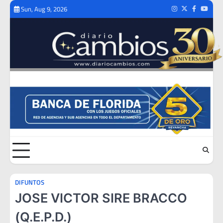
Skip
Sun, Aug 9, 2026
Instagram
Twitter
Facebook
Youtub
to
content
DIFUNTOS
JOSE VICTOR SIRE BRACCO
(Q.E.P.D.)