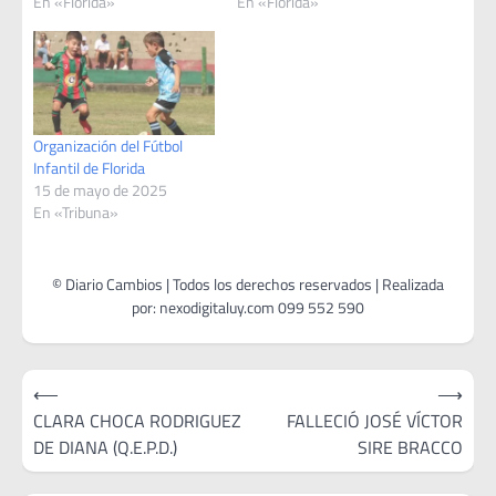
En «Florida»
En «Florida»
Organización del Fútbol
Infantil de Florida
15 de mayo de 2025
En «Tribuna»
Navegación
⟵
⟶
de
CLARA CHOCA RODRIGUEZ
FALLECIÓ JOSÉ VÍCTOR
DE DIANA (Q.E.P.D.)
SIRE BRACCO
entradas