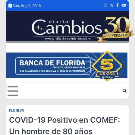
Skip
Sun, Aug 9, 2026
Instagram
Twitter
Facebook
Youtub
to
content
FLORIDA
COVID-19 Positivo en COMEF:
Un hombre de 80 años