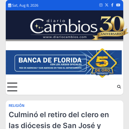
Skip
Sat, Aug 8, 2026
Instagram
Twitter
Facebook
Youtub
to
content
RELIGIÓN
Culminó el retiro del clero en
las diócesis de San José y