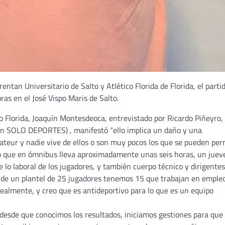
ntan Universitario de Salto y Atlético Florida de Florida, el parti
ras en el José Vispo Maris de Salto.
ico Florida, Joaquín Montesdeoca, entrevistado por Ricardo Piñeyro,
n SOLO DEPORTES) , manifestó “ello implica un daño y una
teur y nadie vive de ellos o son muy pocos los que se pueden per
alto que en ómnibus lleva aproximadamente unas seis horas, un juev
e lo laboral de los jugadores, y también cuerpo técnico y dirigentes
os de un plantel de 25 jugadores tenemos 15 que trabajan en emple
 realmente, y creo que es antideportivo para lo que es un equipo
 desde que conocimos los resultados, iniciamos gestiones para que 