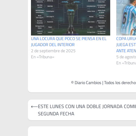
UNA LOCURA QUE POCO SE PIENSA EN EL
COPA URUG
JUGADOR DEL INTERIOR
JUEGA EST
2 de septiembre de 2025
ANTE ATE
En «Tribuna»
5 de agost
En «Tribun
Navegación
⟵
ESTE LUNES CON UNA DOBLE JORNADA COMI
de
SEGUNDA FECHA
entradas