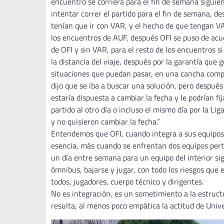
encuentro se corriera para el fin de semana siguien
intentar correr el partido para el fin de semana, de
tenían que ir con VAR, y el hecho de que tengan VA
los encuentros de AUF, después OFI se puso de acue
de OFI y sin VAR, para el resto de los encuentros s
la distancia del viaje, después por la garantía que
situaciones que puedan pasar, en una cancha comp
dijo que se iba a buscar una solución, pero después 
estaría dispuesta a cambiar la fecha y le podrían fi
partido al otro día o incluso el mismo día por la Li
y no quisieron cambiar la fecha.”
Entendemos que OFI, cuando integra a sus equipos 
esencia, más cuando se enfrentan dos equipos perte
un día entre semana para un equipo del interior sig
ómnibus, bajarse y jugar, con todo los riesgos que 
todos, jugadores, cuerpo técnico y dirigentes.
No es integración, es un sometimiento a la estruct
resulta, al menos poco empática la actitud de Unive