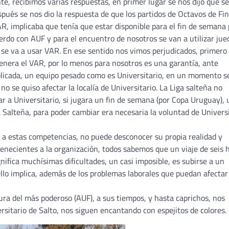
te, recibimos varias respuestas, en primer lugar se nos dijo que se
spués se nos dio la respuesta de que los partidos de Octavos de Fin
R, implicaba que tenía que estar disponible para el fin de semana
rdo con AUF y para el encuentro de nosotros se van a utilizar jue
i se va a usar VAR. En ese sentido nos vimos perjudicados, primero
 genera el VAR, por lo menos para nosotros es una garantía, ante
licada, un equipo pesado como es Universitario, en un momento s
no se quiso afectar la localía de Universitario. La Liga salteña no
jar a Universitario, si jugara un fin de semana (por Copa Uruguay), 
ga Salteña, para poder cambiar era necesaria la voluntad de Univers
a estas competencias, no puede desconocer su propia realidad y
necientes a la organización, todos sabemos que un viaje de seis 
nifica muchísimas dificultades, un casi imposible, es subirse a un
ello implica, además de los problemas laborales que puedan afectar
ura del más poderoso (AUF), a sus tiempos, y hasta caprichos, nos
rsitario de Salto, nos siguen encantando con espejitos de colores.