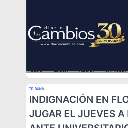
Skip
Fri, Aug 7, 2026
to
content
INICIO
FLORIDA
TRIBUNA
TURF AL DÍA
TRIBUNA
INDIGNACIÓN EN FL
JUGAR EL JUEVES A
ANTE UNIVERSITARI