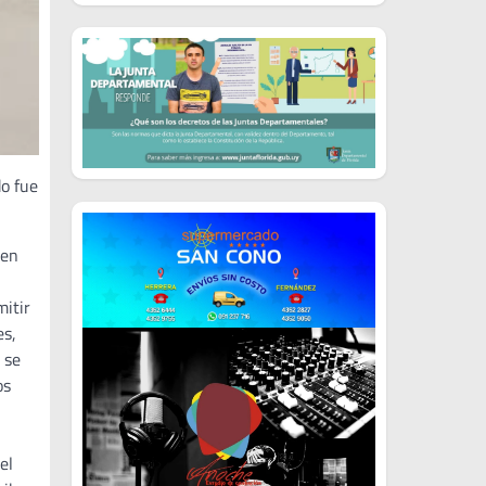
do fue
 en
mitir
es,
 se
os
el