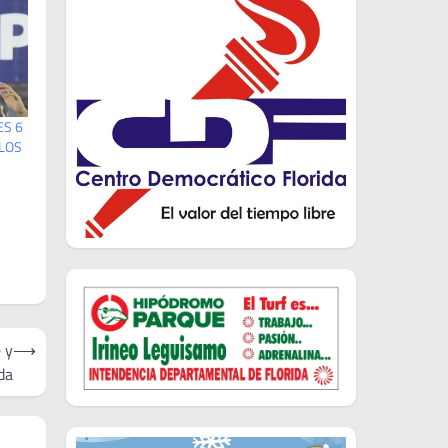
ES 6
RLOS
é y
⟶
da