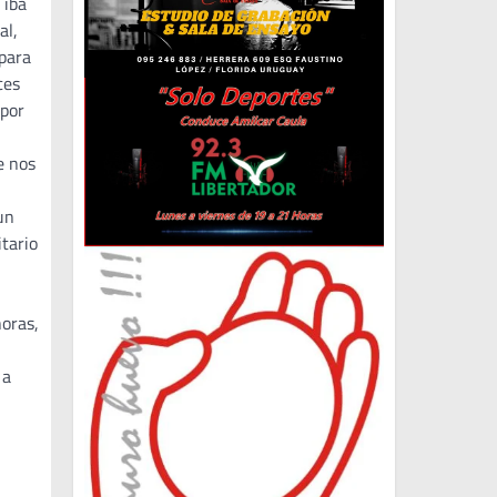
 iba
al,
 para
ces
 por
e nos
un
itario
horas,
 a