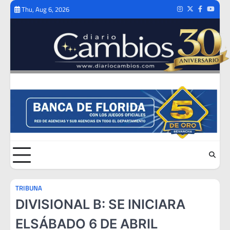
Skip
Thu, Aug 6, 2026
Instagram
Twitter
Facebook
Youtub
to
content
TRIBUNA
DIVISIONAL B: SE INICIARA
ELSÁBADO 6 DE ABRIL