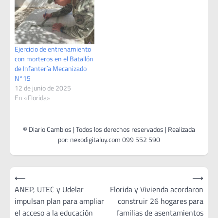
Ejercicio de entrenamiento
con morteros en el Batallón
de Infantería Mecanizado
N°15
12 de junio de 2025
En «Florida»
Navegación
⟵
⟶
de
ANEP, UTEC y Udelar
Florida y Vivienda acordaron
impulsan plan para ampliar
construir 26 hogares para
entradas
el acceso a la educación
familias de asentamientos