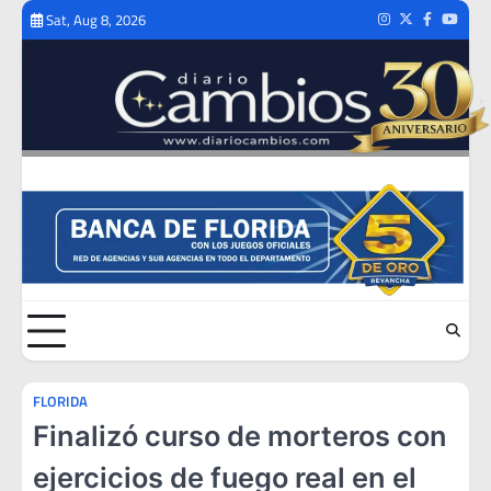
Skip
Sat, Aug 8, 2026
Instagram
Twitter
Facebook
Youtub
to
content
FLORIDA
Finalizó curso de morteros con
ejercicios de fuego real en el