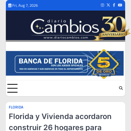
Skip
Fri, Aug 7, 2026
Instagram
Twitter
Facebook
Youtub
to
content
FLORIDA
Florida y Vivienda acordaron
construir 26 hogares para