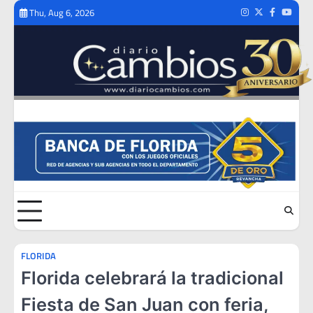
Skip
Thu, Aug 6, 2026
Instagram
Twitter
Facebook
Youtub
to
content
FLORIDA
Florida celebrará la tradicional
Fiesta de San Juan con feria,