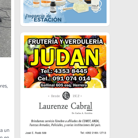
res,
za un
ón en