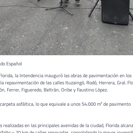
ado Español
Florida, la Intendencia inauguró las obras de pavimentación en los
la repavimentación de las calles Ituzaingó, Rodó, Herrera, Gral. Flo
cón, Ferrer, Figueredo, Beltrán, Oribe y Faustino López.
 carpeta asfáltica, lo que equivale a unos 54.000 m² de pavimento
realizadas en las principales avenidas de la ciudad, Florida alcan
sfalto y 20 km de calles renovadas, consolidando la mayor inversi