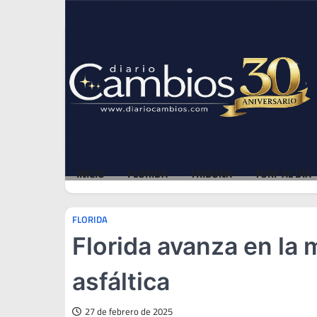
Skip
Sat, Aug 8, 2026
to
content
INICIO
FLORIDA
TRIBUNA
TURF AL DÍA
FLORIDA
Florida avanza en la 
asfáltica
27 de febrero de 2025