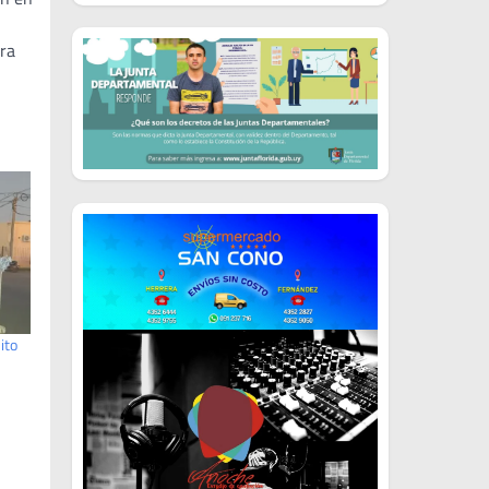
dra
ito