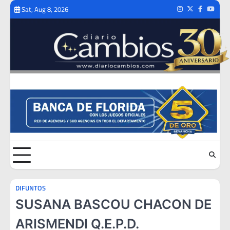
Skip
Sat, Aug 8, 2026
Instagram
Twitter
Facebook
Youtub
to
content
DIFUNTOS
SUSANA BASCOU CHACON DE
ARISMENDI Q.E.P.D.