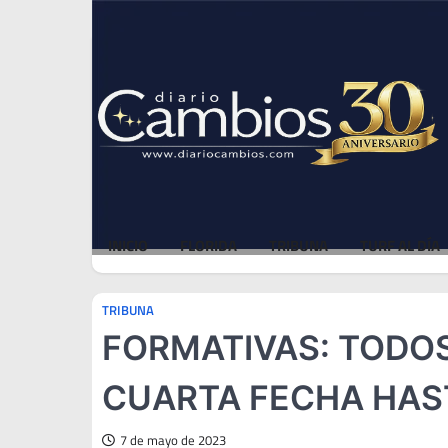
Skip
Thu, Aug 6, 2026
to
content
INICIO
FLORIDA
TRIBUNA
TURF AL DÍA
TRIBUNA
FORMATIVAS: TODOS
CUARTA FECHA HAS
7 de mayo de 2023