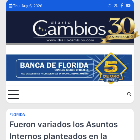
Skip
Thu, Aug 6, 2026
Instagram
Twitter
Facebook
Youtub
to
content
FLORIDA
Fueron variados los Asuntos
Internos planteados en la