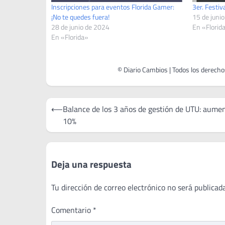
Inscripciones para eventos Florida Gamer:
3er. Festiv
¡No te quedes fuera!
15 de juni
28 de junio de 2024
En «Florid
En «Florida»
Navegación
⟵
Balance de los 3 años de gestión de UTU: aumen
de
10%
entradas
Deja una respuesta
Tu dirección de correo electrónico no será publicada
Comentario
*