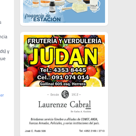
s
ncia
ds) y
que
mer