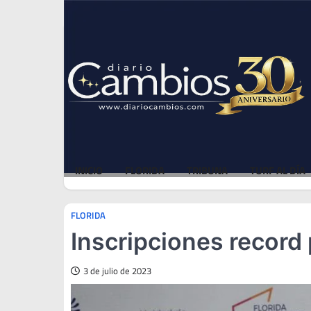
Skip
Sun, Aug 9, 2026
to
content
INICIO
FLORIDA
TRIBUNA
TURF AL DÍA
FLORIDA
Inscripciones record
3 de julio de 2023