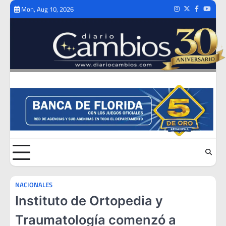
Skip
Mon, Aug 10, 2026
Instagram
Twitter
Facebook
Youtub
to
content
NACIONALES
Instituto de Ortopedia y
Traumatología comenzó a