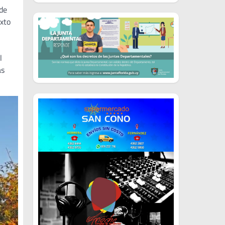
 de
exto
l
ás