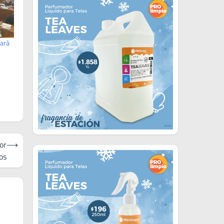
ará
or
⟶
os