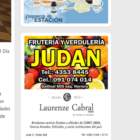
l Día
a
ue
dades
 de