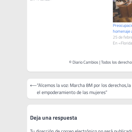
Preocupació
homenaje a
25 de febr
En «Florid
Navegación
⟵
“Alcemos la voz: Marcha 8M por los derechos,la
de
el empoderamiento de las mujeres”
entradas
Deja una respuesta
Tu dirección de correo electrónico no será publicada