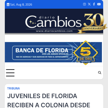
Skip
Sat, Aug 8, 2026
Instagram
Twitter
Facebook
Youtub
to
content
TRIBUNA
JUVENILES DE FLORIDA
RECIBEN A COLONIA DESDE