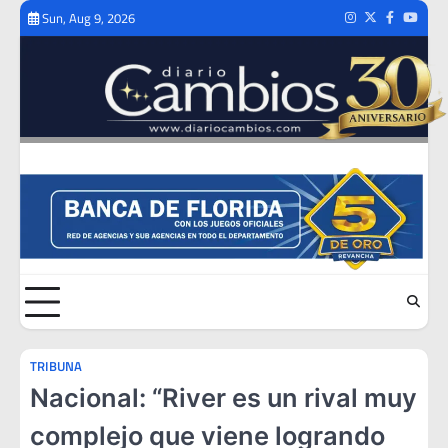
Skip
Sun, Aug 9, 2026
Instagram
Twitter
Facebook
Youtub
to
content
TRIBUNA
Nacional: “River es un rival muy
complejo que viene logrando